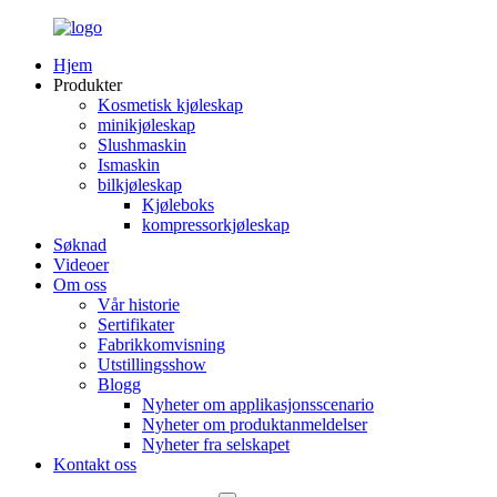
Hjem
Produkter
Kosmetisk kjøleskap
minikjøleskap
Slushmaskin
Ismaskin
bilkjøleskap
Kjøleboks
kompressorkjøleskap
Søknad
Videoer
Om oss
Vår historie
Sertifikater
Fabrikkomvisning
Utstillingsshow
Blogg
Nyheter om applikasjonsscenario
Nyheter om produktanmeldelser
Nyheter fra selskapet
Kontakt oss