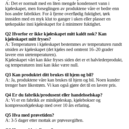
A: Det er normalt med en liten mengde kondensert vann i
kjøleskapet, men forseglingen av produktene våre er bedre enn
hos andre fabrikker. For å fjerne overflødig fuktighet, tørk
innsiden med en myk klut to ganger i uken eller plasser en
tørkepakke inni kjøleskapet for å minimere fuktighet.
Q2 Hvorfor er ikke kjøleskapet mitt kaldt nok? Kan
kjøleskapet mitt fryses?
A: Temperaturen i kjøleskapet bestemmes av temperaturen rundt
utsiden av kjøleskapet (det kjøles ned omtrent 16–20 grader
lavere enn utetemperaturen).
Kjøleskapet vårt kan ikke fryses siden det er et halvlederprodukt,
og temperaturen inni kan ikke være null.
Q3 Kan produktet ditt brukes til hjem og bil?
A: Ja, produktene våre kan brukes til hjem og bil. Noen kunder
trenger bare likestrøm. Vi kan også gjøre det til en lavere pris.
Q4 Er du fabrikk/produsent eller handelsselskap?
A: Vi er en fabrikk av minikjøleskap, kjølebokser og
kompressorkjøleskap med over 10 års erfaring.
Q5 Hva med prøvetiden?
A: 3-5 dager etter mottak av prøveavgiften.