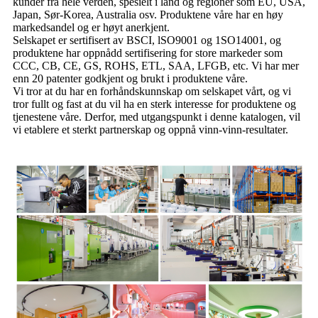
kunder fra hele verden, spesielt i land og regioner som EU, USA,
Japan, Sør-Korea, Australia osv. Produktene våre har en høy
markedsandel og er høyt anerkjent.
Selskapet er sertifisert av BSCI, lSO9001 og 1SO14001, og
produktene har oppnådd sertifisering for store markeder som
CCC, CB, CE, GS, ROHS, ETL, SAA, LFGB, etc. Vi har mer
enn 20 patenter godkjent og brukt i produktene våre.
Vi tror at du har en forhåndskunnskap om selskapet vårt, og vi
tror fullt og fast at du vil ha en sterk interesse for produktene og
tjenestene våre. Derfor, med utgangspunkt i denne katalogen, vil
vi etablere et sterkt partnerskap og oppnå vinn-vinn-resultater.