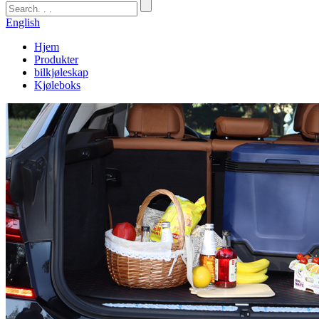
English
Hjem
Produkter
bilkjøleskap
Kjøleboks