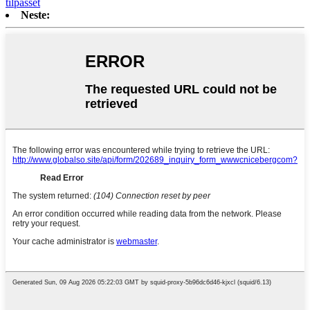
tilpasset
Neste: