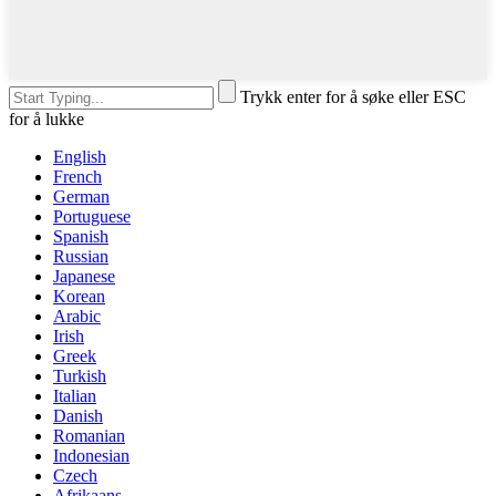
Trykk enter for å søke eller ESC
for å lukke
English
French
German
Portuguese
Spanish
Russian
Japanese
Korean
Arabic
Irish
Greek
Turkish
Italian
Danish
Romanian
Indonesian
Czech
Afrikaans