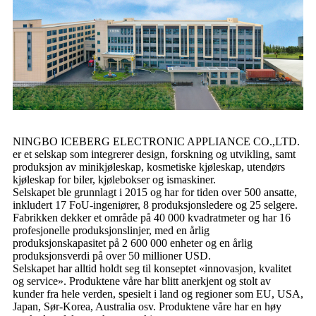
NINGBO ICEBERG ELECTRONIC APPLIANCE CO.,LTD.
er et selskap som integrerer design, forskning og utvikling, samt
produksjon av minikjøleskap, kosmetiske kjøleskap, utendørs
kjøleskap for biler, kjølebokser og ismaskiner.
Selskapet ble grunnlagt i 2015 og har for tiden over 500 ansatte,
inkludert 17 FoU-ingeniører, 8 produksjonsledere og 25 selgere.
Fabrikken dekker et område på 40 000 kvadratmeter og har 16
profesjonelle produksjonslinjer, med en årlig
produksjonskapasitet på 2 600 000 enheter og en årlig
produksjonsverdi på over 50 millioner USD.
Selskapet har alltid holdt seg til konseptet «innovasjon, kvalitet
og service». Produktene våre har blitt anerkjent og stolt av
kunder fra hele verden, spesielt i land og regioner som EU, USA,
Japan, Sør-Korea, Australia osv. Produktene våre har en høy