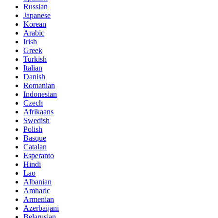
Russian
Japanese
Korean
Arabic
Irish
Greek
Turkish
Italian
Danish
Romanian
Indonesian
Czech
Afrikaans
Swedish
Polish
Basque
Catalan
Esperanto
Hindi
Lao
Albanian
Amharic
Armenian
Azerbaijani
Belarusian