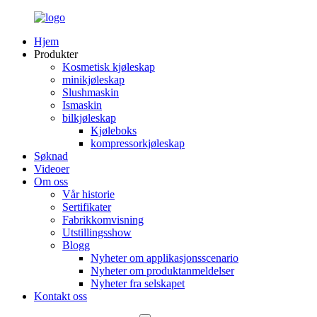
Hjem
Produkter
Kosmetisk kjøleskap
minikjøleskap
Slushmaskin
Ismaskin
bilkjøleskap
Kjøleboks
kompressorkjøleskap
Søknad
Videoer
Om oss
Vår historie
Sertifikater
Fabrikkomvisning
Utstillingsshow
Blogg
Nyheter om applikasjonsscenario
Nyheter om produktanmeldelser
Nyheter fra selskapet
Kontakt oss