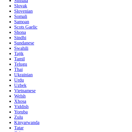
Sinhala
Slovak
Slovenian
Somali
Samoan
Scots Gaelic
Shona
Sindhi
Sundanese
Swahili
Tajik
Tamil
Telugu
Thai
Ukrainian
Urdu
Uzbek
Vietnamese
Welsh
Xhosa
Yiddish
Yoruba
Zulu
Kinyarwanda
Tatar