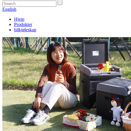
English
Hjem
Produkter
bilkjøleskap