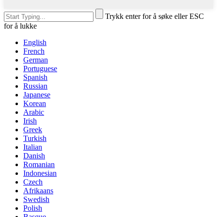
Trykk enter for å søke eller ESC
for å lukke
English
French
German
Portuguese
Spanish
Russian
Japanese
Korean
Arabic
Irish
Greek
Turkish
Italian
Danish
Romanian
Indonesian
Czech
Afrikaans
Swedish
Polish
Basque