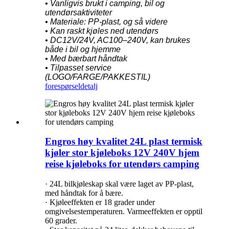
• Vanligvis brukt i camping, bil og
utendørsaktiviteter
• Materiale: PP-plast, og så videre
• Kan raskt kjøles ned utendørs
• DC12V/24V, AC100–240V, kan brukes
både i bil og hjemme
• Med bærbart håndtak
• Tilpasset service
(LOGO/FARGE/PAKKESTIL)
forespørsel
detalj
Engros høy kvalitet 24L plast termisk
kjøler stor kjøleboks 12V 240V hjem
reise kjøleboks for utendørs camping
· 24L bilkjøleskap skal være laget av PP-plast,
med håndtak for å bære.
· Kjøleeffekten er 18 grader under
omgivelsestemperaturen. Varmeeffekten er opptil
60 grader.