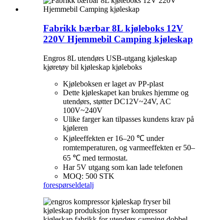
Fabrikk bærbar 8L kjøleboks 12V
220V Hjemmebil Camping kjøleskap
Engros 8L utendørs USB-utgang kjøleskap
kjøretøy bil kjøleskap kjøleboks
Kjøleboksen er laget av PP-plast
Dette kjøleskapet kan brukes hjemme og
utendørs, støtter DC12V~24V, AC
100V~240V
Ulike farger kan tilpasses kundens krav på
kjøleren
Kjøleeffekten er 16–20 ℃ under
romtemperaturen, og varmeeffekten er 50–
65 ℃ med termostat.
Har 5V utgang som kan lade telefonen
MOQ: 500 STK
forespørsel
detalj