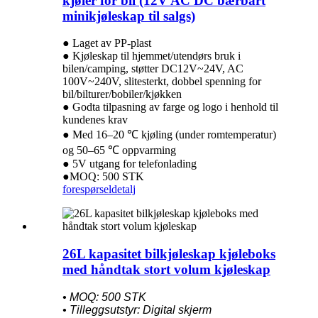
kjøler for bil (12V AC DC bærbart
minikjøleskap til salgs)
● Laget av PP-plast
● Kjøleskap til hjemmet/utendørs bruk i
bilen/camping, støtter DC12V~24V, AC
100V~240V, slitesterkt, dobbel spenning for
bil/bilturer/bobiler/kjøkken
● Godta tilpasning av farge og logo i henhold til
kundenes krav
● Med 16–20 ℃ kjøling (under romtemperatur)
og 50–65 ℃ oppvarming
● 5V utgang for telefonlading
●MOQ: 500 STK
forespørsel
detalj
26L kapasitet bilkjøleskap kjøleboks
med håndtak stort volum kjøleskap
• MOQ: 500 STK
• Tilleggsutstyr: Digital skjerm