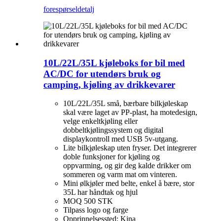
forespørsel
detalj
10L/22L/35L kjøleboks for bil med
AC/DC for utendørs bruk og
camping, kjøling av drikkevarer
10L/22L/35L små, bærbare bilkjøleskap
skal være laget av PP-plast, ha motedesign,
velge enkeltkjøling eller
dobbeltkjølingssystem og digital
displaykontroll med USB 5v-utgang.
Lite bilkjøleskap uten fryser. Det integrerer
doble funksjoner for kjøling og
oppvarming, og gir deg kalde drikker om
sommeren og varm mat om vinteren.
Mini ølkjøler med belte, enkel å bære, stor
35L har håndtak og hjul
MOQ 500 STK
Tilpass logo og farge
Opprinnelsessted: Kina