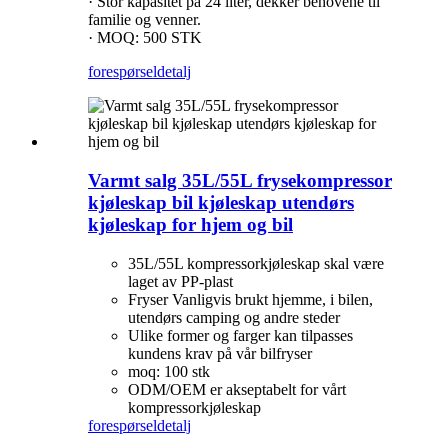
· Stor kapasitet på 24 liter, dekker behovene til
familie og venner.
· MOQ: 500 STK
forespørsel
detalj
Varmt salg 35L/55L frysekompressor
kjøleskap bil kjøleskap utendørs
kjøleskap for hjem og bil
35L/55L kompressorkjøleskap skal være
laget av PP-plast
Fryser Vanligvis brukt hjemme, i bilen,
utendørs camping og andre steder
Ulike former og farger kan tilpasses
kundens krav på vår bilfryser
moq: 100 stk
ODM/OEM er akseptabelt for vårt
kompressorkjøleskap
forespørsel
detalj