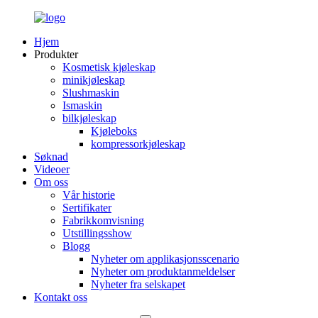
Hjem
Produkter
Kosmetisk kjøleskap
minikjøleskap
Slushmaskin
Ismaskin
bilkjøleskap
Kjøleboks
kompressorkjøleskap
Søknad
Videoer
Om oss
Vår historie
Sertifikater
Fabrikkomvisning
Utstillingsshow
Blogg
Nyheter om applikasjonsscenario
Nyheter om produktanmeldelser
Nyheter fra selskapet
Kontakt oss