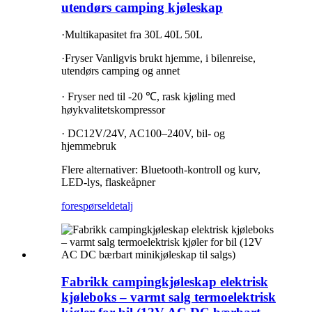
utendørs camping kjøleskap
·Multikapasitet fra 30L 40L 50L
·Fryser Vanligvis brukt hjemme, i bilen
reise
,
utendørs camping og annet
· Fryser ned til -20 ℃, rask kjøling med
høykvalitetskompressor
· DC12V/24V, AC100–240V, bil- og
hjemmebruk
Flere alternativer: Bluetooth-kontroll og kurv,
LED-lys, flaskeåpner
forespørsel
detalj
Fabrikk campingkjøleskap elektrisk
kjøleboks – varmt salg termoelektrisk