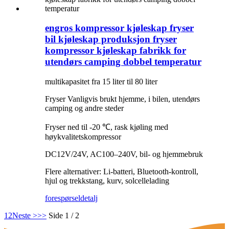
engros kompressor kjøleskap fryser
bil kjøleskap produksjon fryser
kompressor kjøleskap fabrikk for
utendørs camping dobbel temperatur
multikapasitet fra 15 liter til 80 liter
Fryser Vanligvis brukt hjemme, i bilen, utendørs
camping og andre steder
Fryser ned til -20 ℃, rask kjøling med
høykvalitetskompressor
DC12V/24V, AC100–240V, bil- og hjemmebruk
Flere alternativer: Li-batteri, Bluetooth-kontroll,
hjul og trekkstang, kurv, solcellelading
forespørsel
detalj
1
2
Neste >
>>
Side 1 / 2