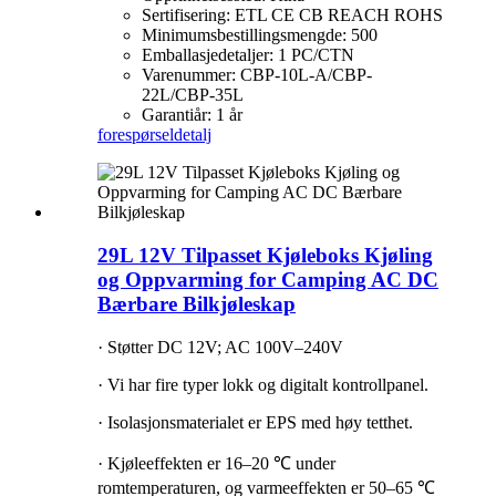
Sertifisering: ETL CE CB REACH ROHS
Minimumsbestillingsmengde: 500
Emballasjedetaljer: 1 PC/CTN
Varenummer: CBP-10L-A/CBP-
22L/CBP-35L
Garantiår: 1 år
forespørsel
detalj
29L 12V Tilpasset Kjøleboks Kjøling
og Oppvarming for Camping AC DC
Bærbare Bilkjøleskap
· Støtter DC 12V; AC 100V–240V
· Vi har fire typer lokk og digitalt kontrollpanel.
· Isolasjonsmaterialet er EPS med høy tetthet.
· Kjøleeffekten er 16–20 ℃ under
romtemperaturen, og varmeeffekten er 50–65 ℃