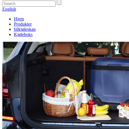
English
Hjem
Produkter
bilkjøleskap
Kjøleboks