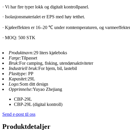
· Vi har fire typer lokk og digitalt kontrollpanel.
· Isolasjonsmaterialet er EPS med høy tetthet.
· Kjøleeffekten er 16–20 ℃ under romtemperaturen, og varmeeffekte
· MOQ: 500 STK
Produktnavn:
29 liters kjøleboks
Farge:
Tilpasset
Bruk:
For camping, fisking, utendørsaktiviteter
Industriell bruk:
For hjem, bil, lastebil
Plasttype:
PP
Kapasitet:
29L
Logo:
Som ditt design
Opprinnelse:
Yuyao Zhejiang
CBP-29L
CBP-29L (digital kontroll)
Send e-post til oss
Produktdetaljer