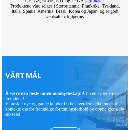
CE, GS, RoHS, ETL og LFGB.
sertifikater
.
Produktene våre selges i Storbritannia, Frankrike, Tyskland,
Italia, Spania, Amerika, Brasil, Korea og Japan, og er godt
verdsatt av kjøperne.
VÅRT MÅL
Å være den beste innen minikjøleskap!
Å bli en av lederne i
fremtiden!
Vi ønsker nye og gamle kunder fra hele verden velkommen til å
kontakte oss for fremtidige forretningsforhold og oppnå gjensidig
suksess!