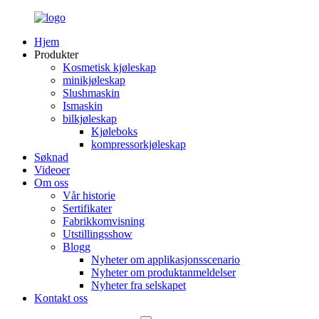
Hjem
Produkter
Kosmetisk kjøleskap
minikjøleskap
Slushmaskin
Ismaskin
bilkjøleskap
Kjøleboks
kompressorkjøleskap
Søknad
Videoer
Om oss
Vår historie
Sertifikater
Fabrikkomvisning
Utstillingsshow
Blogg
Nyheter om applikasjonsscenario
Nyheter om produktanmeldelser
Nyheter fra selskapet
Kontakt oss