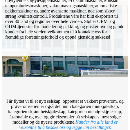
høytytende sprøytestøpemaskiner, PU-skummaskiner, konstant
temperaturtestmaskiner, vakuumavsugsmaskiner, automatiske
pakkemaskiner og andre avanserte maskiner, noe som sikrer
streng kvalitetskontroll. Produktene våre har blitt eksportert til
over 80 land og regioner over hele verden. Støtter OEM- og
ODM-tjenester for modeller og pakking, og ønsker nye og gamle
kunder fra hele verden velkommen til å kontakte oss for
fremtidige forretningsforhold og oppnå gjensidig suksess!
I år flyttet vi til et nytt selskap, opprettet et vakkert prøverom, og
prøveromserien er også delt inn i kategorien minikjøleskap,
kategorien skjønnhetskjøleskap, kategorien utendørskjøleskap,
fasjonable og nye, og gir eksempler på selskapets mest solgte
modeller og de nyeste produktene.
Kunder fra alle land er
velkomne til å besøke oss og legge inn bestillinger.