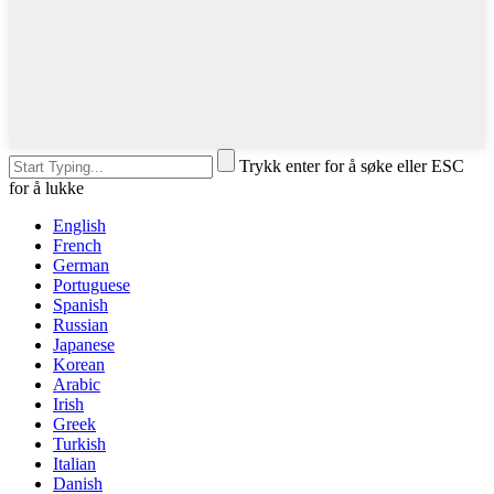
Trykk enter for å søke eller ESC
for å lukke
English
French
German
Portuguese
Spanish
Russian
Japanese
Korean
Arabic
Irish
Greek
Turkish
Italian
Danish