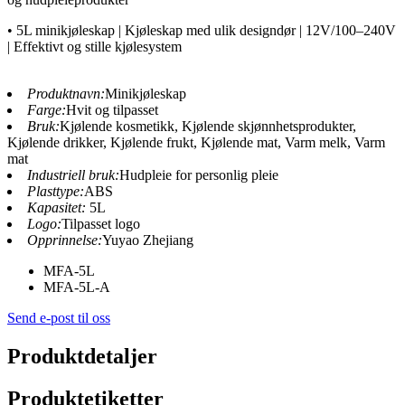
• 5L minikjøleskap | Kjøleskap med ulik designdør | 12V/100–240V
| Effektivt og stille kjølesystem
Produktnavn:
Minikjøleskap
Farge:
Hvit og tilpasset
Bruk:
Kjølende kosmetikk, Kjølende skjønnhetsprodukter,
Kjølende drikker, Kjølende frukt, Kjølende mat, Varm melk, Varm
mat
Industriell bruk:
Hudpleie for personlig pleie
Plasttype:
ABS
Kapasitet:
5L
Logo:
Tilpasset logo
Opprinnelse:
Yuyao Zhejiang
MFA-5L
MFA-5L-A
Send e-post til oss
Produktdetaljer
Produktetiketter