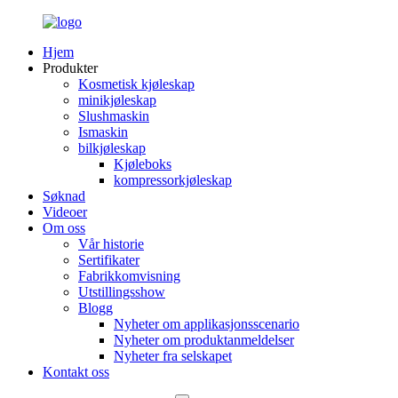
Hjem
Produkter
Kosmetisk kjøleskap
minikjøleskap
Slushmaskin
Ismaskin
bilkjøleskap
Kjøleboks
kompressorkjøleskap
Søknad
Videoer
Om oss
Vår historie
Sertifikater
Fabrikkomvisning
Utstillingsshow
Blogg
Nyheter om applikasjonsscenario
Nyheter om produktanmeldelser
Nyheter fra selskapet
Kontakt oss