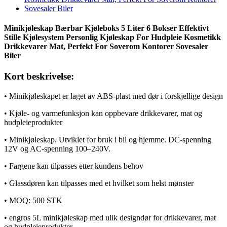
Minikjøleskap Bærbar Kjøleboks 5 Liter 6 Bokser Effektivt
Stille Kjølesystem Personlig Kjøleskap For Hudpleie Kosmetikk
Drikkevarer Mat, Perfekt For Soverom Kontorer Sovesaler
Biler
Kort beskrivelse:
• Minikjøleskapet er laget av ABS-plast med dør i forskjellige design
• Kjøle- og varmefunksjon kan oppbevare drikkevarer, mat og
hudpleieprodukter
• Minikjøleskap. Utviklet for bruk i bil og hjemme. DC-spenning
12V og AC-spenning 100–240V.
• Fargene kan tilpasses etter kundens behov
• Glassdøren kan tilpasses med et hvilket som helst mønster
• MOQ: 500 STK
• engros 5L minikjøleskap med ulik designdør for drikkevarer, mat
og hudpleieprodukter