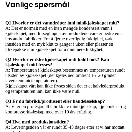
Vanlige spørsmål
Q1 Hvorfor er det vanndråper inni minikjøleskapet mitt?
A: Det er normalt med en liten mengde kondensert vann i
kjøleskapet, men forseglingen av produktene våre er bedre enn
hos andre fabrikker. For å fjerne overflødig fuktighet, tørk
innsiden med en myk klut to ganger i uken eller plasser en
tørkepakke inni kjøleskapet for å minimere fuktighet.
Q2 Hvorfor er ikke kjøleskapet mitt kaldt nok? Kan
kjøleskapet mitt fryses?
A: Temperaturen i kjøleskapet bestemmes av temperaturen rundt
utsiden av kjøleskapet (det kjøles ned omtrent 16–20 grader
lavere enn utetemperaturen).
Kjøleskapet vårt kan ikke fryses siden det er et halvlederprodukt,
og temperaturen inni kan ikke være null.
Q3 Er du fabrikk/produsent eller handelsselskap?
A: Vi er en profesjonell fabrikk av minikjøleskap, kjølebokser og
kompressorkjøleskap med over 10 års erfaring.
Q4 Hva med produksjonstiden?
A: Leveringstiden vår er rundt 35-45 dager etter at vi har mottatt