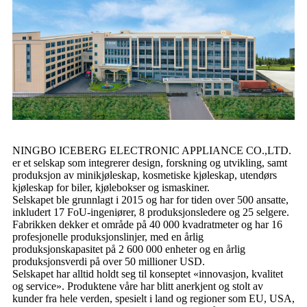
NINGBO ICEBERG ELECTRONIC APPLIANCE CO.,LTD.
er et selskap som integrerer design, forskning og utvikling, samt
produksjon av minikjøleskap, kosmetiske kjøleskap, utendørs
kjøleskap for biler, kjølebokser og ismaskiner.
Selskapet ble grunnlagt i 2015 og har for tiden over 500 ansatte,
inkludert 17 FoU-ingeniører, 8 produksjonsledere og 25 selgere.
Fabrikken dekker et område på 40 000 kvadratmeter og har 16
profesjonelle produksjonslinjer, med en årlig
produksjonskapasitet på 2 600 000 enheter og en årlig
produksjonsverdi på over 50 millioner USD.
Selskapet har alltid holdt seg til konseptet «innovasjon, kvalitet
og service». Produktene våre har blitt anerkjent og stolt av
kunder fra hele verden, spesielt i land og regioner som EU, USA,