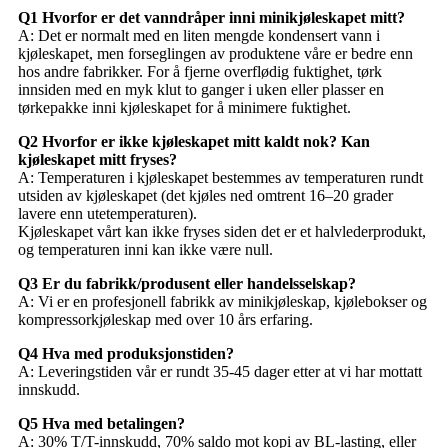
Q1 Hvorfor er det vanndråper inni minikjøleskapet mitt?
A: Det er normalt med en liten mengde kondensert vann i
kjøleskapet, men forseglingen av produktene våre er bedre enn
hos andre fabrikker. For å fjerne overflødig fuktighet, tørk
innsiden med en myk klut to ganger i uken eller plasser en
tørkepakke inni kjøleskapet for å minimere fuktighet.
Q2 Hvorfor er ikke kjøleskapet mitt kaldt nok? Kan
kjøleskapet mitt fryses?
A: Temperaturen i kjøleskapet bestemmes av temperaturen rundt
utsiden av kjøleskapet (det kjøles ned omtrent 16–20 grader
lavere enn utetemperaturen).
Kjøleskapet vårt kan ikke fryses siden det er et halvlederprodukt,
og temperaturen inni kan ikke være null.
Q3 Er du fabrikk/produsent eller handelsselskap?
A: Vi er en profesjonell fabrikk av minikjøleskap, kjølebokser og
kompressorkjøleskap med over 10 års erfaring.
Q4 Hva med produksjonstiden?
A: Leveringstiden vår er rundt 35-45 dager etter at vi har mottatt
innskudd.
Q5 Hva med betalingen?
A: 30% T/T-innskudd, 70% saldo mot kopi av BL-lasting, eller