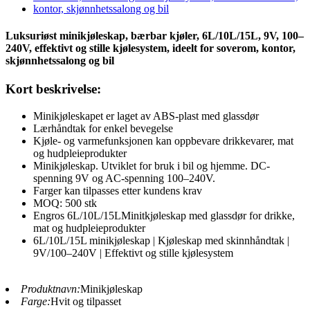
Luksuriøst minikjøleskap, bærbar kjøler, 6L/10L/15L, 9V, 100–
240V, effektivt og stille kjølesystem, ideelt for soverom, kontor,
skjønnhetssalong og bil
Kort beskrivelse:
Minikjøleskapet er laget av ABS-plast med glassdør
Lærhåndtak for enkel bevegelse
Kjøle- og varmefunksjonen kan oppbevare drikkevarer, mat
og hudpleieprodukter
Minikjøleskap. Utviklet for bruk i bil og hjemme. DC-
spenning 9V og AC-spenning 100–240V.
Farger kan tilpasses etter kundens krav
MOQ: 500 stk
Engros 6L/10L/15LMinitkjøleskap med glassdør for drikke,
mat og hudpleieprodukter
6L/10L/15L minikjøleskap | Kjøleskap med skinnhåndtak |
9V/100–240V | Effektivt og stille kjølesystem
Produktnavn:
Minikjøleskap
Farge:
Hvit og tilpasset