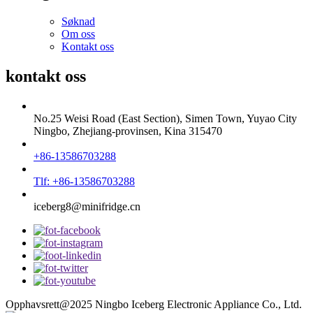
Søknad
Om oss
Kontakt oss
kontakt oss
No.25 Weisi Road (East Section), Simen Town, Yuyao City
Ningbo, Zhejiang-provinsen, Kina 315470
+86-13586703288
Tlf: +86-13586703288
iceberg8@minifridge.cn
Opphavsrett@2025 Ningbo Iceberg Electronic Appliance Co., Ltd.