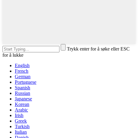
Trykk enter for å søke eller ESC
for å lukke
English
French
German
Portuguese
Spanish
Russian
Japanese
Korean
Arabic
Irish
Greek
Turkish
Italian
Danish