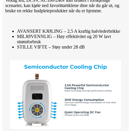
Veldig lett, DC9V, AC100-240v kan brukes i forskjellige
scenarier, kan kjøle ned favorittartiklene dine når du går ut, og
bruke en rekke hudpleieprodukter når du er hjemme.
AVANSERT KJØLING – 2,5 A kraftig halvlederbrikke
MILJØVENNLIG – Høy effektivitet og 20 W lavt
strømforbruk
STILLE VIFTE – Støy under 28 dB