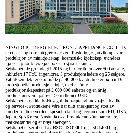
NINGBO ICEBERG ELECTRONIC APPLIANCE CO.,LTD.
er et selskap som integrerer design, forskning og utvikling, samt
produksjon av minikjøleskap, kosmetiske kjøleskap, utendørs
kjøleskap for biler, kjølebokser og ismaskiner.
Selskapet ble grunnlagt i 2015 og har for tiden over 500 ansatte,
inkludert 17 FoU-ingeniører, 8 produksjonsledere og 25 selgere.
Fabrikken dekker et område på 40 000 kvadratmeter og har 16
profesjonelle produksjonslinjer, med en årlig
produksjonskapasitet på 2 600 000 enheter og en årlig
produksjonsverdi på over 50 millioner USD.
Selskapet har alltid holdt seg til konseptet «innovasjon, kvalitet
og service». Produktene våre har blitt anerkjent og stolt av
kunder fra hele verden, spesielt i land og regioner som EU, USA,
Japan, Sør-Korea, Australia osv. Produktene våre har en høy
markedsandel og er høyt anerkjent.
Selskapet er sertifisert av BSCI, lSO9001 og 1SO14001, og
produktene har oppnådd sertifisering for store markeder som