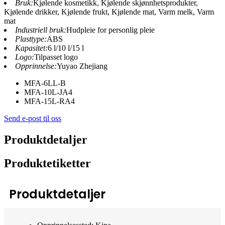
Bruk:
Kjølende kosmetikk, Kjølende skjønnhetsprodukter,
Kjølende drikker, Kjølende frukt, Kjølende mat, Varm melk, Varm
mat
Industriell bruk:
Hudpleie for personlig pleie
Plasttype:
ABS
Kapasitet:
6 l/10 l/15 l
Logo:
Tilpasset logo
Opprinnelse:
Yuyao Zhejiang
MFA-6LL-B
MFA-10L-JA4
MFA-15L-RA4
Send e-post til oss
Produktdetaljer
Produktetiketter
Produktdetaljer