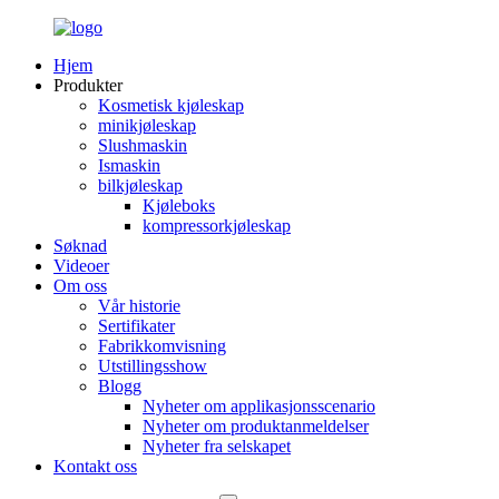
Hjem
Produkter
Kosmetisk kjøleskap
minikjøleskap
Slushmaskin
Ismaskin
bilkjøleskap
Kjøleboks
kompressorkjøleskap
Søknad
Videoer
Om oss
Vår historie
Sertifikater
Fabrikkomvisning
Utstillingsshow
Blogg
Nyheter om applikasjonsscenario
Nyheter om produktanmeldelser
Nyheter fra selskapet
Kontakt oss