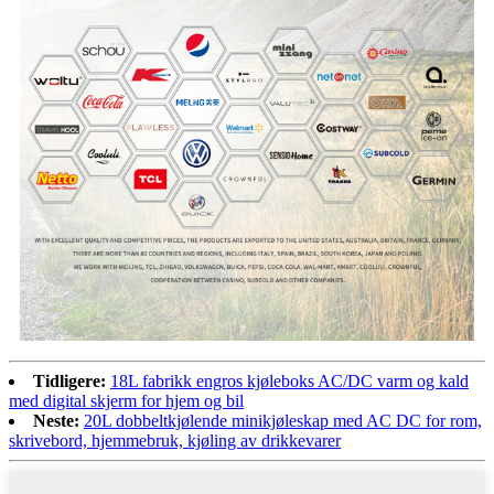
Tidligere:
18L fabrikk engros kjøleboks AC/DC varm og kald
med digital skjerm for hjem og bil
Neste:
20L dobbeltkjølende minikjøleskap med AC DC for rom,
skrivebord, hjemmebruk, kjøling av drikkevarer