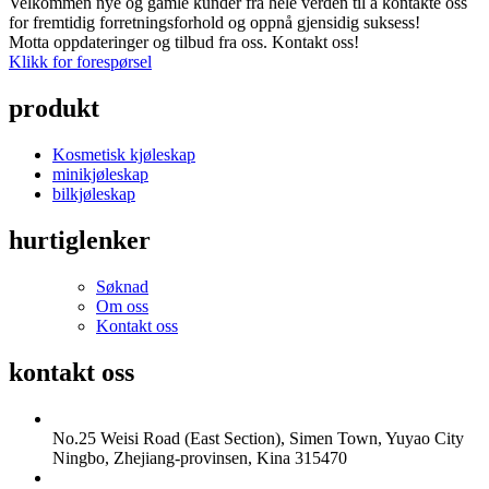
Velkommen nye og gamle kunder fra hele verden til å kontakte oss
for fremtidig forretningsforhold og oppnå gjensidig suksess!
Motta oppdateringer og tilbud fra oss. Kontakt oss!
Klikk for forespørsel
produkt
Kosmetisk kjøleskap
minikjøleskap
bilkjøleskap
hurtiglenker
Søknad
Om oss
Kontakt oss
kontakt oss
No.25 Weisi Road (East Section), Simen Town, Yuyao City
Ningbo, Zhejiang-provinsen, Kina 315470