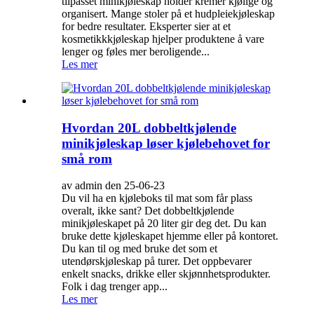
tilpasset minikjøleskap holder kremer kjølige og
organisert. Mange stoler på et hudpleiekjøleskap
for bedre resultater. Eksperter sier at et
kosmetikkkjøleskap hjelper produktene å vare
lenger og føles mer beroligende...
Les mer
Hvordan 20L dobbeltkjølende
minikjøleskap løser kjølebehovet for
små rom
av admin den 25-06-23
Du vil ha en kjøleboks til mat som får plass
overalt, ikke sant? Det dobbeltkjølende
minikjøleskapet på 20 liter gir deg det. Du kan
bruke dette kjøleskapet hjemme eller på kontoret.
Du kan til og med bruke det som et
utendørskjøleskap på turer. Det oppbevarer
enkelt snacks, drikke eller skjønnhetsprodukter.
Folk i dag trenger app...
Les mer