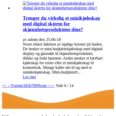
Trenger du virkelig et minikjøleskap
med digital skjerm for
skjønnhetsproduktene dine?
av admin den 25-06-18
Noen elsker følelsen av kjølige kremer på huden.
De bruker et mini-hudpleiekjøleskap med digitalt
display og glassdør til skjønnhetsprodukter,
drikke og frukt hjemme. Andre ønsker et bærbart
kjøleskap for reiser eller et minikjøleskap til
kontorbruk. Mange kaller det til og med et
sminkekjøleskap. Mini-hudpleiefr...
Les mer
<<
< Forrige
3
4
5
6
7
8
9
Neste >
>>
Side 6 / 14