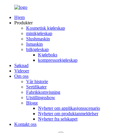
Hjem
Produkter
Kosmetisk kjøleskap
minikjøleskap
Slushmaskin
Ismaskin
bilkjøleskap
Kjøleboks
kompressorkjøleskap
Søknad
Videoer
Om oss
Vår historie
Sertifikater
Fabrikkomvisning
Utstillingsshow
Blogg
Nyheter om applikasjonsscenario
Nyheter om produktanmeldelser
Nyheter fra selskapet
Kontakt oss