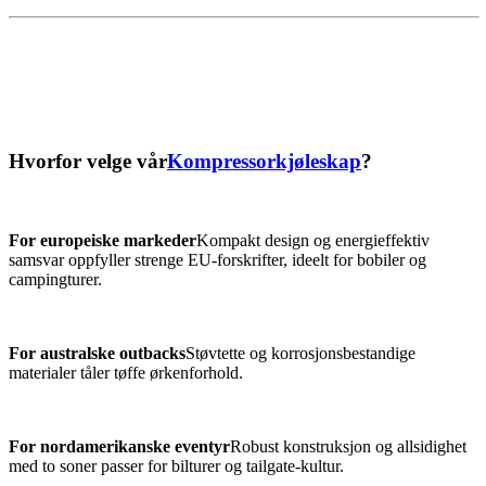
Hvorfor velge vår
Kompressorkjøleskap
?
For europeiske markeder
Kompakt design og energieffektiv
samsvar oppfyller strenge EU-forskrifter, ideelt for bobiler og
campingturer.
For australske outbacks
Støvtette og korrosjonsbestandige
materialer tåler tøffe ørkenforhold.
For nordamerikanske eventyr
Robust konstruksjon og allsidighet
med to soner passer for bilturer og tailgate-kultur.