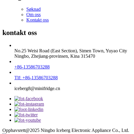
Søknad
Om oss
Kontakt oss
kontakt oss
No.25 Weisi Road (East Section), Simen Town, Yuyao City
Ningbo, Zhejiang-provinsen, Kina 315470
+86-13586703288
Tlf: +86-13586703288
iceberg8@minifridge.cn
Opphavsrett@2025 Ningbo Iceberg Electronic Appliance Co., Ltd.