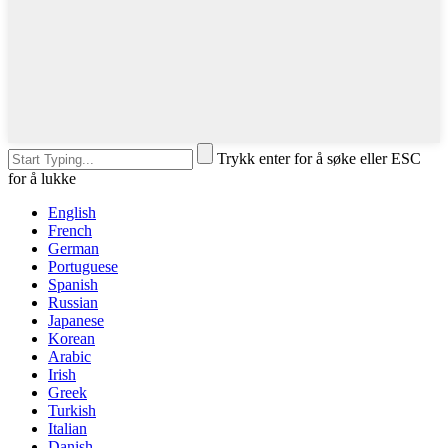
Trykk enter for å søke eller ESC
for å lukke
English
French
German
Portuguese
Spanish
Russian
Japanese
Korean
Arabic
Irish
Greek
Turkish
Italian
Danish