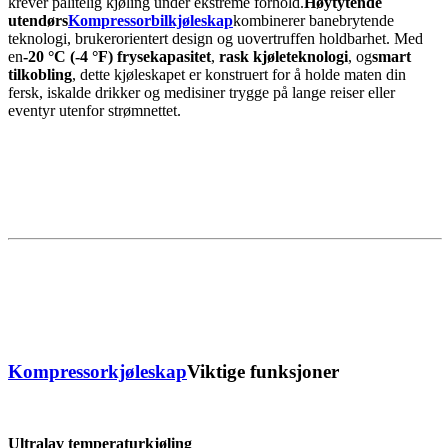
krever pålitelig kjøling under ekstreme forhold.
Høytytende
utendørs
Kompressorbilkjøleskap
kombinerer banebrytende
teknologi, brukerorientert design og uovertruffen holdbarhet. Med
en
-20 °C (-4 °F) frysekapasitet
,
rask kjøleteknologi
, og
smart
tilkobling
, dette kjøleskapet er konstruert for å holde maten din
fersk, iskalde drikker og medisiner trygge på lange reiser eller
eventyr utenfor strømnettet.
Kompressorkjøleskap
Viktige funksjoner
Ultralav temperaturkjøling