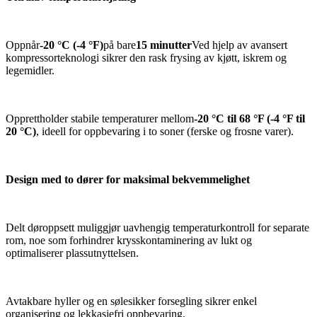
Oppnår
-20 °C (-4 °F)
på bare
15 minutter
Ved hjelp av avansert
kompressorteknologi sikrer den rask frysing av kjøtt, iskrem og
legemidler.
Opprettholder stabile temperaturer mellom
-20 °C til 68 °F (-4 °F til
20 °C)
, ideell for oppbevaring i to soner (ferske og frosne varer).
Design med to dører for maksimal bekvemmelighet
Delt døroppsett muliggjør uavhengig temperaturkontroll for separate
rom, noe som forhindrer krysskontaminering av lukt og
optimaliserer plassutnyttelsen.
Avtakbare hyller og en sølesikker forsegling sikrer enkel
organisering og lekkasjefri oppbevaring.