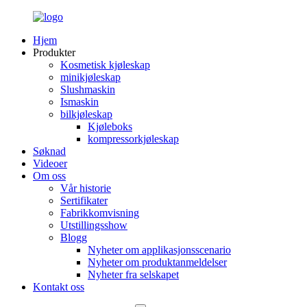
Hjem
Produkter
Kosmetisk kjøleskap
minikjøleskap
Slushmaskin
Ismaskin
bilkjøleskap
Kjøleboks
kompressorkjøleskap
Søknad
Videoer
Om oss
Vår historie
Sertifikater
Fabrikkomvisning
Utstillingsshow
Blogg
Nyheter om applikasjonsscenario
Nyheter om produktanmeldelser
Nyheter fra selskapet
Kontakt oss