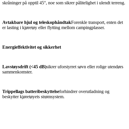
skråninger på opptil 45°, noe som sikrer pålitelighet i ulendt terreng.
Avtakbare hjul og teleskophåndtak
Forenkle transport, enten det
er lasting i kjøretøy eller flytting mellom campingplasser.
Energieffektivitet og sikkerhet
Lavstøysdrift (<45 dB)
sikrer uforstyrret søvn eller rolige utendørs
sammenkomster.
Trippellags batteribeskyttelse
forhindrer overutladning og
beskytter kjøretøyets strømsystem.